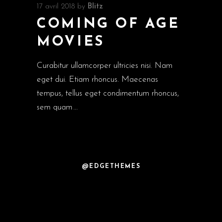
17 avril 2018
by
Blitz
COMING OF AGE
MOVIES
Curabitur ullamcorper ultricies nisi. Nam
eget dui. Etiam rhoncus. Maecenas
tempus, tellus eget condimentum rhoncus,
sem quam
@EDGETHEMES
FOLLOW THIS
LINK